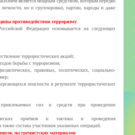
насилием является мощным средством, которым нередко
е личности, но и группировки, партии, народы и даже
ципы противодействия терроризму
Российской Федерации основывается на следующих
ществление террористических акций;
тодов борьбы с терроризмом;
филактических, правовых, политических, социально-
мер;
вергающихся опасности в результате террористических
;
е привлекаемых сил и средств при проведении
нических приёмов и тактики и проведения
а также состава участников указанных операций.
писок экстремистских материалов