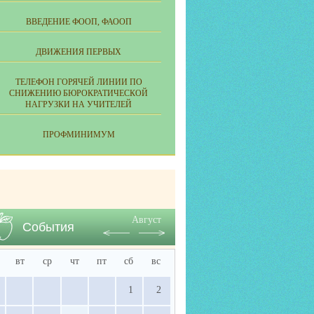
ВВЕДЕНИЕ ФООП, ФАООП
ДВИЖЕНИЯ ПЕРВЫХ
ТЕЛЕФОН ГОРЯЧЕЙ ЛИНИИ ПО
СНИЖЕНИЮ БЮРОКРАТИЧЕСКОЙ
НАГРУЗКИ НА УЧИТЕЛЕЙ
ПРОФМИНИМУМ
Август
События
вт
ср
чт
пт
сб
вс
1
2