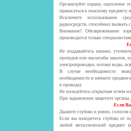
Организуйте охрану, оцепление эт
прикасаться к опасному предмету и
Исключите использование сре
радиосредств, способных вызвать 
Внимание!
Обезвреживание взр
производится только специалиста
Е
Не поддавайтесь панике, уточнит
проходов или масштабы завалов, н
электропроводки, потоки воды, ос
В случае необходимости эва
необходимости и начните продвига
и провода).
Не пользуйтесь открытым огнем из
При задымлении защитите органы
Если Ва
Дышите глубоко и ровно, голосом 
Если вы находитесь глубоко от по
любой металлический предмет (к