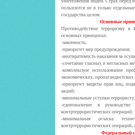
уничтожения людей. Страх перед 
пользуются не в только отдельны
государства целом.
Основные прин
Противодействие терроризму в 
основных принципах:
-законность;
-приоритет мер предупреждения;
-неотвратимость наказания за осу
-сочетание гласных и негласных ме
-комплексное использование про
экономических, пропагандистских 
-приоритет защиты прав лиц, под
акций;
-минимальные уступки террористу
-единоналичие в руководств
контртеррористических операций;
-минимальная огласка тех
контртеррористических операций, 
Федеральный с