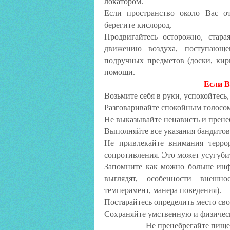
локатором.
Если пространство около Вас от
берегите кислород.
Продвигайтесь осторожно, стара
движению воздуха, поступающе
подручных предметов (доски, кир
помощи.
Если В
Возьмите себя в руки, успокойтесь,
Разговаривайте спокойным голосо
Не выказывайте ненависть и прене
Выполняйте все указания бандитов
Не привлекайте внимания террор
сопротивления. Это может усугуби
Запомните как можно больше инфо
выглядят, особенности внешнос
темперамент, манера поведения).
Постарайтесь определить место сво
Сохраняйте умственную и физичес
Не пренебрегайте пище