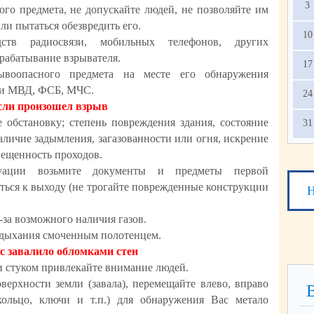
3
ого предмета, не допускайте людей, не позволяйте им
ли пытаться обезвредить его.
10
дств радиосвязи, мобильных телефонов, других
срабатывание взрывателя.
17
ывоопасного предмета на месте его обнаружения
ми МВД, ФСБ, МЧС.
24
сли произошел взрыв
е обстановку; степень повреждения здания, состояние
31
аличие задымления, загазованности или огня, искрение
вещенность проходов.
куации возьмите документы и предметы первой
ться к выходу (не трогайте поврежденные конструкции
Н
-за возможного наличия газов.
 дыхания смоченным полотенцем.
с завалило обломками стен
и стуком привлекайте внимание людей.
верхности земли (завала), перемещайте влево, вправо
ольцо, ключи и т.п.) для обнаружения Вас метало