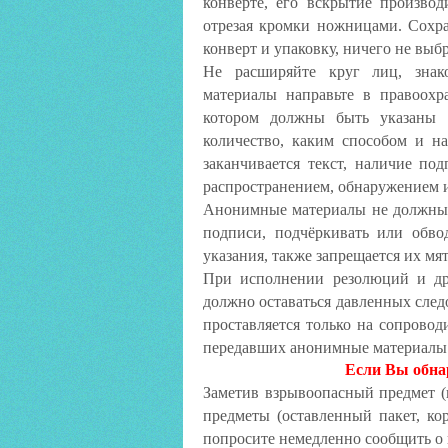
конверте, его вскрытие производ
отрезая кромки ножницами. Сохра
конверт и упаковку, ничего не выб
Не расширяйте круг лиц, знак
материалы направьте в правоохр
котором должны быть указаны 
количество, каким способом и н
заканчивается текст, наличие под
распространением, обнаружением 
Анонимные материалы не должны с
подписи, подчёркивать или обво
указания, также запрещается их мят
При исполнении резолюций и др
должно оставаться давленных сле
проставляется только на сопрово
передавших анонимные материалы 
Если Вы обна
Заметив взрывоопасный предмет (гр
предметы (оставленный пакет, ко
попросите немедленно сообщить о 