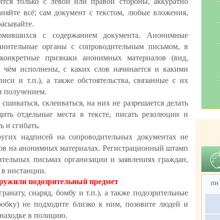
ится только с левой или правой стороны, аккуратно
няйте всё; сам документ с текстом, любые вложения,
расывайте.
омившихся с содержанием документа. Анонимные
анительные органы с сопроводительным письмом, в
конкретные признаки анонимных материалов (вид,
а чём исполнены, с каких слов начинается и какими
писи и т.п.), а также обстоятельства, связанные с их
и получением.
шиваться, склеиваться, на них не разрешается делать
дить отдельные места в тексте, писать резолюции и
ь и сгибать.
угих надписей на сопроводительных документах не
дов на анонимных материалах. Регистрационный штамп
дительных письмах организации и заявлениях граждан,
в инстанции.
ружили подозрительный предмет
пн
анату, снаряд, бомбу и т.п.), а также подозрительные
робку) не подходите близко к ним, позовите людей и
находке в полицию.