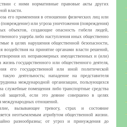
тствии с ними нормативные правовые акты других
ной власти.
роза его применения в отношении физических лиц или
 (повреждение) или угроза уничтожения (повреждения)
ых объектов, создающие опасность гибели людей,
твенного ущерба либо наступления иных общественно
емые в целях нарушения общественной безопасности,
ия воздействия на принятие органами власти решений,
летворения их неправомерных имущественных и (или)
а жизнь государственного или общественного деятеля,
ния его государственной или иной политической
 такую деятельность; нападение на представителя
отрудника международной организации, пользующихся
на служебные помещения либо транспортные средства
ной защитой, если это деяние совершено в целях
я международных отношений.
илие, вызывающее тревогу, страх и состояние
ляется неотъемлемым атрибутом общественной жизни.
чайно разнообразны;
от угроз и принуждения до