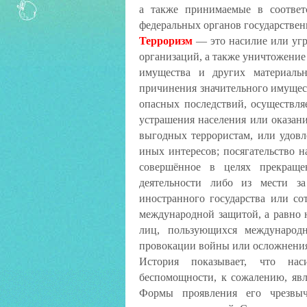
а также принимаемые в соотве
федеральных органов государствен
Терроризм
— это насилие или уг
организаций, а также уничтожение
имущества и других материальн
причинения значительного имущес
опасных последствий, осуществля
устрашения населения или оказан
выгодных террористам, или удов
иных интересов; посягательство н
совершённое в целях прекраще
деятельности либо из мести за
иностранного государства или с
международной защитой, а равно 
лиц, пользующихся международ
провокации войны или осложнени
История показывает, что нас
беспомощности, к сожалению, яв
Формы проявления его чрезвы