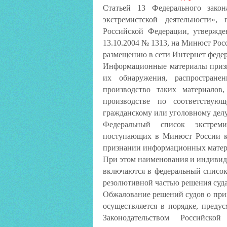
Статьей 13 Федерального зако
экстремистской деятельности»
Российской Федерации, утвержде
13.10.2004 № 1313, на Минюст Ро
размещению в сети Интернет федер
Информационные материалы призн
их обнаружения, распростране
производство таких материалов
производстве по соответствую
гражданскому или уголовному делу
Федеральный список экстрем
поступающих в Минюст России к
признании информационных матер
При этом наименования и индиви
включаются в федеральный список
резолютивной частью решения суда
Обжалование решений судов о пр
осуществляется в порядке, преду
Законодательством Российско