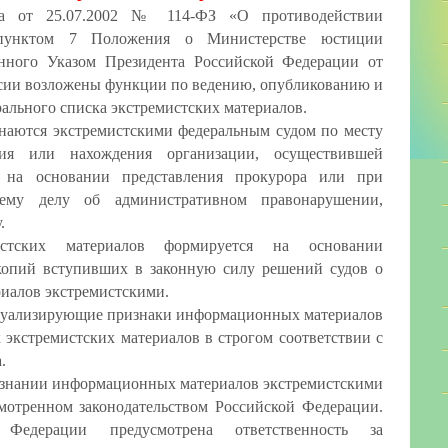
на от 25.07.2002 № 114-ФЗ «О противодействии
, пунктом 7 Положения о Министерстве юстиции
нного Указом Президента Российской Федерации от
ссии возложены функции по ведению, опубликованию и
ального списка экстремистских материалов.
аются экстремистскими федеральным судом по месту
ния или нахождения организации, осуществившей
, на основании представления прокурора или при
щему делу об административном правонарушении,
.
истских материалов формируется на основании
опий вступивших в законную силу решений судов о
иалов экстремистскими.
дуализирующие признаки информационных материалов
 экстремистских материалов в строгом соответствии с
.
изнании информационных материалов экстремистскими
смотренном законодательством Российской Федерации.
й Федерации предусмотрена ответственность за