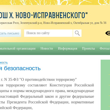
ОШ Х. НОВО-ИСПРАВНЕНСКОГО"
еркесская Респ, Зеленчукский р-н, Ново-Исправненский х, Октябрьская ул, дом № 56
сать письмо
овательной организации
Новости
Информация
Проекты
Фотоа
ность
я безопасность
6 г. N 35-ФЗ "О противодействии терроризму"
ия терроризму составляют Конституция Российской
ципы и нормы международного права, международные
 настоящий Федеральный закон и другие федеральные
кты Президента Российской Федерации, нормативные
сийской Федерации,