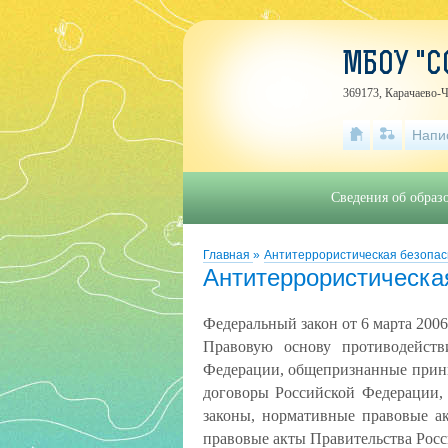
МБОУ "С
369173, Карачаево-Ч
Напи
Сведения об образ
Главная
»
Антитеррористическая безопас
Антитеррористическа
Федеральный закон от 6 марта 200
Правовую основу противодейств
Федерации, общепризнанные прин
договоры Российской Федерации,
законы, нормативные правовые а
правовые акты Правительства Рос